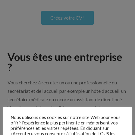
Créez votre CV !
Vous êtes une entreprise
?
Vous cherchez à recruter un ou une professionnelle du
secrétariat et de l’accueil par exemple un hôte d’accueil, un
secrétaire médicale ou encore un assistant de direction ?
Vous êtes sur le bon site. Découvrez nos solutions pour
vous aider à recruter en cliquant sur le bouton ci-dessous.
Nous utilisons des cookies sur notre site Web pour vous
offrir l'expérience la plus pertinente en mémorisant vos
préférences et les visites répétées. En cliquant sur
«Accepter», vous consentez à l'utilisation de TOUS les