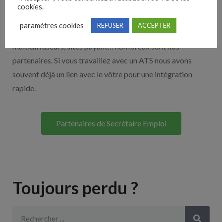
Nos solutions entreprises
cookies.
paramètres cookies
REFUSER
ACCEPTER
Découvrez nos partenaires ! Moteurs de recherches,
multidiffuseurs, sites payant… nombreux sont nos
partenaires. Si vous travaillez avec un ATS nous avons
souvent déjà un lien avec le vôtre pour une intégration
rapide.
Partenaires de Secrétaire Emploi
Toujours perdu ?