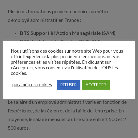
Plusieurs formations peuvent conduire au métier
d’employé administratif en France :
BTS Support à l’Action Managériale (SAM)
BTS Assistant de Gestion PME-PMI
Licence en Gestion Administrative et
Nous utilisons des cookies sur notre site Web pour vous
offrir l'expérience la plus pertinente en mémorisant vos
Commerciale
préférences et les visites répétées. En cliquant sur
Formation en Secrétariat et Administration
«Accepter», vous consentez à l'utilisation de TOUS les
cookies.
Salaire
paramètres cookies
REFUSER
ACCEPTER
Le salaire d’un employé administratif varie en fonction de
l’expérience, de la région et de la taille de l’entreprise. En
moyenne, le salaire mensuel brut se situe entre 1 500 et 2
500 euros.