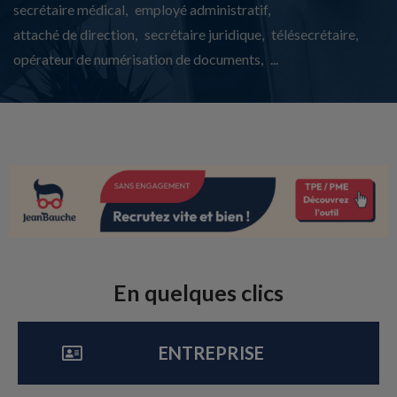
secrétaire médical
employé administratif
attaché de direction
secrétaire juridique
télésecrétaire
opérateur de numérisation de documents
...
En quelques clics​
ENTREPRISE