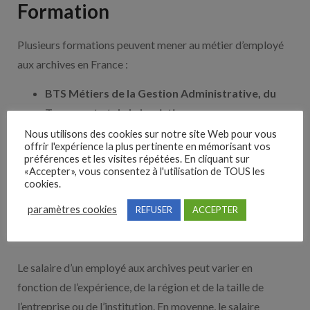
Formation
Plusieurs formations peuvent mener au métier d’employé
aux archives en France :
BTS Métiers de la Gestion Administrative, du
Transport et de la Logistique
BTS Support à l’Action Managériale (SAM)
Nous utilisons des cookies sur notre site Web pour vous
offrir l'expérience la plus pertinente en mémorisant vos
Licence en Gestion Documentaire et
préférences et les visites répétées. En cliquant sur
Archivistique
«Accepter», vous consentez à l'utilisation de TOUS les
cookies.
Formation en Archivistique
paramètres cookies
REFUSER
ACCEPTER
Salaire
Le salaire d’un employé aux archives peut varier en
fonction de l’expérience, de la région et de la taille de
l’entreprise ou de l’institution. En moyenne, le salaire