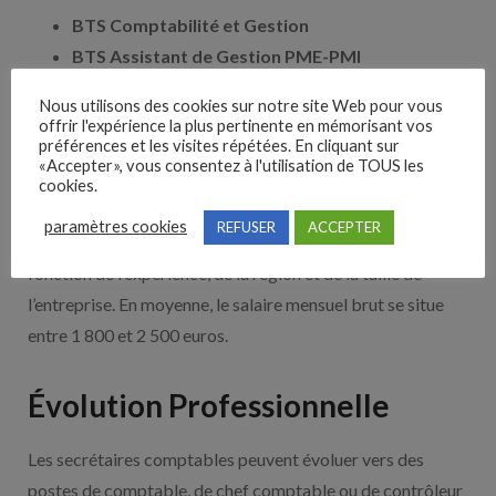
BTS Comptabilité et Gestion
BTS Assistant de Gestion PME-PMI
Licence en Comptabilité et Finance
Nous utilisons des cookies sur notre site Web pour vous
Formation en Secrétariat Comptable
offrir l'expérience la plus pertinente en mémorisant vos
préférences et les visites répétées. En cliquant sur
«Accepter», vous consentez à l'utilisation de TOUS les
Salaire
cookies.
paramètres cookies
REFUSER
ACCEPTER
Le salaire d’un secrétaire comptable peut varier en
fonction de l’expérience, de la région et de la taille de
l’entreprise. En moyenne, le salaire mensuel brut se situe
entre 1 800 et 2 500 euros.
Évolution Professionnelle
Les secrétaires comptables peuvent évoluer vers des
postes de comptable, de chef comptable ou de contrôleur