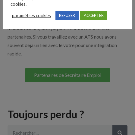
Nos solutions entreprises
cookies.
paramètres cookies
REFUSER
ACCEPTER
Découvrez nos partenaires ! Moteurs de recherches,
multidiffuseurs, sites payant… nombreux sont nos
partenaires. Si vous travaillez avec un ATS nous avons
souvent déjà un lien avec le vôtre pour une intégration
rapide.
Partenaires de Secrétaire Emploi
Toujours perdu ?