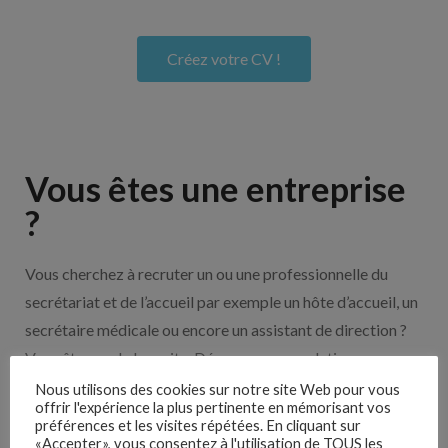
Créez votre CV !
Vous êtes une entreprise
?
Vous cherchez à recruter un ou une professionnelle du
secrétariat et de l’accueil par exemple un hôte d’accueil, un
secrétaire médicale ou encore un assistant de direction ?
Vous êtes sur le bon site. Découvrez nos solutions pour
vous aider à recruter en cliquant sur le bouton ci-dessous.
Nous utilisons des cookies sur notre site Web pour vous
offrir l'expérience la plus pertinente en mémorisant vos
préférences et les visites répétées. En cliquant sur
«Accepter», vous consentez à l'utilisation de TOUS les