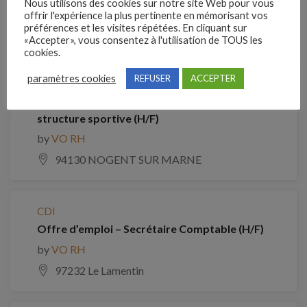
Nous utilisons des cookies sur notre site Web pour vous
Je postule
offrir l'expérience la plus pertinente en mémorisant vos
préférences et les visites répétées. En cliquant sur
Emplois similaires
«Accepter», vous consentez à l'utilisation de TOUS les
cookies.
paramètres cookies
REFUSER
ACCEPTER
CDI
Gestion commerciale et administrative de
structure sportive (H/F)
by
VO RH
94130 NOGENT SUR MARNE
CDI
Offre d’emploi – Secrétaire Comptable (H/F)
by
VO RH
97232 Le Lamentin