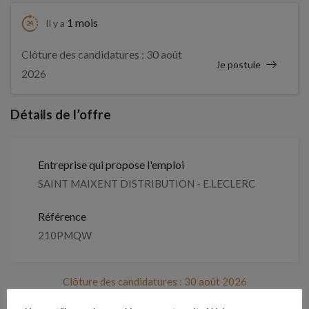
1 mois
Il y a
Clôture des candidatures : 30 août
Je postule
2026
Détails de l’offre
Entreprise qui propose l'emploi
SAINT MAIXENT DISTRIBUTION - E.LECLERC
Référence
210PMQW
Clôture des candidatures : 30 août 2026