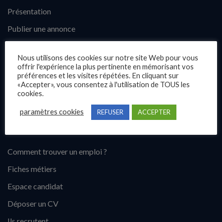
Présentation
Publier une annonce
Offres d’emploi
Nous utilisons des cookies sur notre site Web pour vous
Questions fréquentes
offrir l'expérience la plus pertinente en mémorisant vos
préférences et les visites répétées. En cliquant sur
Blog
«Accepter», vous consentez à l'utilisation de TOUS les
cookies.
Contact
paramètres cookies
REFUSER
ACCEPTER
Candidats
Comment trouver un emploi ?
Fiches métiers
Espace candidat
Déposer un CV
Ils recrutent