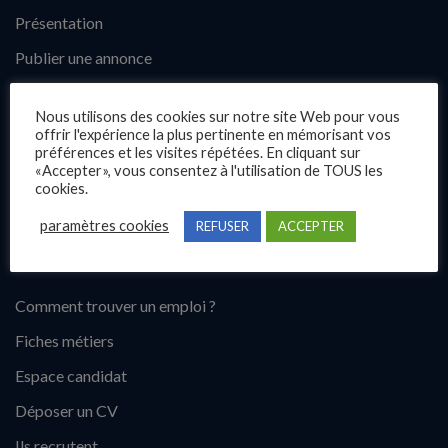
Présentation
Publier une annonce
Offres d’emploi
Nous utilisons des cookies sur notre site Web pour vous
Questions fréquentes
offrir l'expérience la plus pertinente en mémorisant vos
préférences et les visites répétées. En cliquant sur
Blog
«Accepter», vous consentez à l'utilisation de TOUS les
cookies.
Contact
paramètres cookies
REFUSER
ACCEPTER
Candidats
Comment trouver un emploi ?
Fiches métiers
Espace candidat
Déposer un CV
Ils recrutent