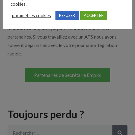
Nos solutions entreprises
cookies.
paramètres cookies
REFUSER
ACCEPTER
Découvrez nos partenaires ! Moteurs de recherches,
multidiffuseurs, sites payant… nombreux sont nos
partenaires. Si vous travaillez avec un ATS nous avons
souvent déjà un lien avec le vôtre pour une intégration
rapide.
Partenaires de Secrétaire Emploi
Toujours perdu ?