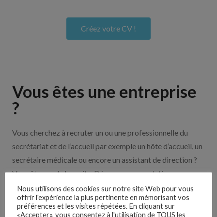
Créez votre CV !
Vous êtes une entreprise
?
Vous cherchez à recruter un ou une professionnelle du
secrétariat et de l’accueil par exemple un hôte d’accueil, un
secrétaire médicale ou encore un assistant de direction ?
Vous êtes sur le bon site. Découvrez nos solutions pour
vous aider à recruter en cliquant sur le bouton ci-dessous.
Nous utilisons des cookies sur notre site Web pour vous
offrir l'expérience la plus pertinente en mémorisant vos
préférences et les visites répétées. En cliquant sur
«Accepter», vous consentez à l'utilisation de TOUS les