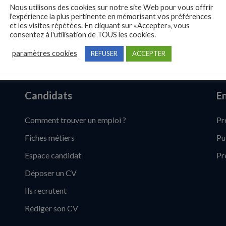
Nous utilisons des cookies sur notre site Web pour vous offrir
l'expérience la plus pertinente en mémorisant vos préférences
et les visites répétées. En cliquant sur «Accepter», vous
consentez à l'utilisation de TOUS les cookies.
paramètres cookies
REFUSER
ACCEPTER
Candidats
En
Comment trouver un emploi ?
Pr
Fiches métiers
Pu
Espace candidat
Pr
Déposer un CV
Ils recrutent
Rédiger son CV