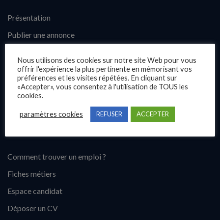
Présentation
Publier une annonce
Offres d’emploi
Nous utilisons des cookies sur notre site Web pour vous
Questions fréquentes
offrir l'expérience la plus pertinente en mémorisant vos
préférences et les visites répétées. En cliquant sur
Blog
«Accepter», vous consentez à l'utilisation de TOUS les
cookies.
Contact
paramètres cookies
REFUSER
ACCEPTER
Candidats
Comment trouver un emploi ?
Fiches métiers
Espace candidat
Déposer un CV