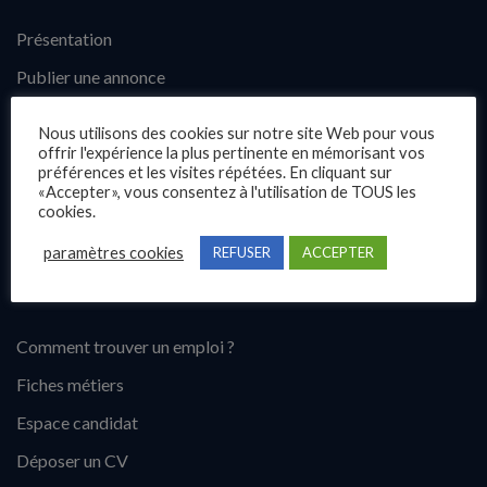
Présentation
Publier une annonce
Offres d’emploi
Nous utilisons des cookies sur notre site Web pour vous
Questions fréquentes
offrir l'expérience la plus pertinente en mémorisant vos
préférences et les visites répétées. En cliquant sur
Blog
«Accepter», vous consentez à l'utilisation de TOUS les
cookies.
Contact
paramètres cookies
REFUSER
ACCEPTER
Candidats
Comment trouver un emploi ?
Fiches métiers
Espace candidat
Déposer un CV