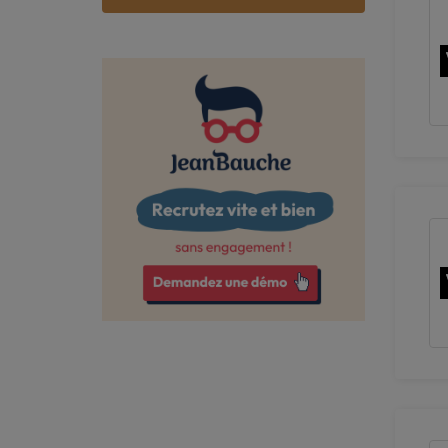
Calvados
Cantal
Charente
Charente-Maritime
Cher
Corrèze
Côte-d'Or
Côtes-d'Armor
Deux-Sèvres
Dordogne
Doubs
Drôme