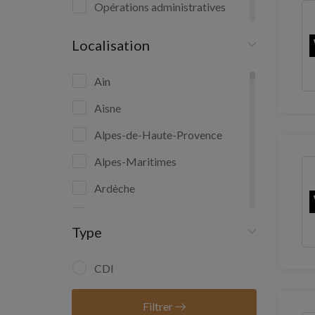
Opérations administratives
Saisie de données
Localisation
Secrétariat
Ain
Secrétariat comptable
Aisne
Secrétariat et assistanat médical
ou médico-social
Alpes-de-Haute-Provence
Alpes-Maritimes
Ardèche
Ardennes
Type
Aveyron
Bas-Rhin
CDI
Bouches-du-Rhône
Filtrer