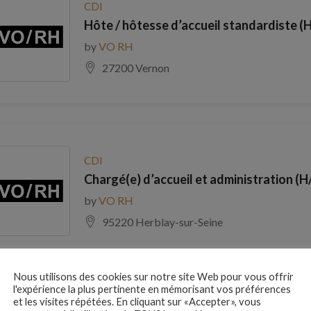
CDI
Hôte / hôtesse d’accueil standardiste (H
by
VO RH
27200 Vernon
CDI
Chargé(e) d’accueil et administration (H
by
VO RH
95220 Herblay-sur-Seine
Nous utilisons des cookies sur notre site Web pour vous offrir
l'expérience la plus pertinente en mémorisant vos préférences
et les visites répétées. En cliquant sur «Accepter», vous