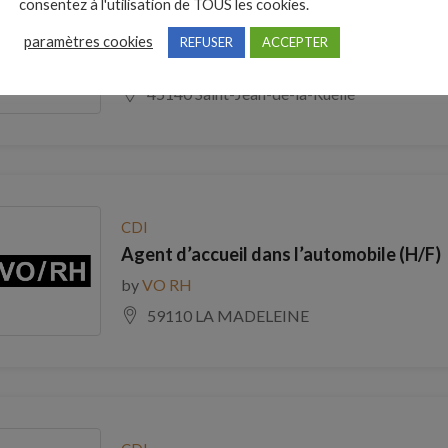
consentez à l'utilisation de TOUS les cookies.
CDI
Hôte / hôtesse d’accueil standardiste (H
paramètres cookies
REFUSER
ACCEPTER
by
VO RH
45140 Saint-Jean-de-la-Ruelle
CDI
Agent d’accueil dans l’automobile (H/F)
by
VO RH
59110 LA MADELEINE