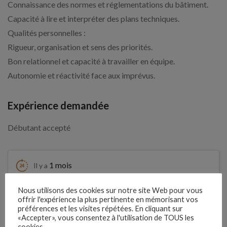
Connaissance des normes et réglementations du bâtiment.
Capacité à lire et interpréter des plans techniques.
Qualités personnelles :
Rigueur, organisation et sens des priorités.
Bon relationnel et capacité à travailler en équipe.
Autonomie et réactivité face aux imprévus.
Expérience demandée
Débutant accepté
1 mois
Il y a
Clôture des candidatures : 4
Nous utilisons des cookies sur notre site Web pour vous
Je postule
offrir l'expérience la plus pertinente en mémorisant vos
septembre 2026
préférences et les visites répétées. En cliquant sur
«Accepter», vous consentez à l'utilisation de TOUS les
cookies.