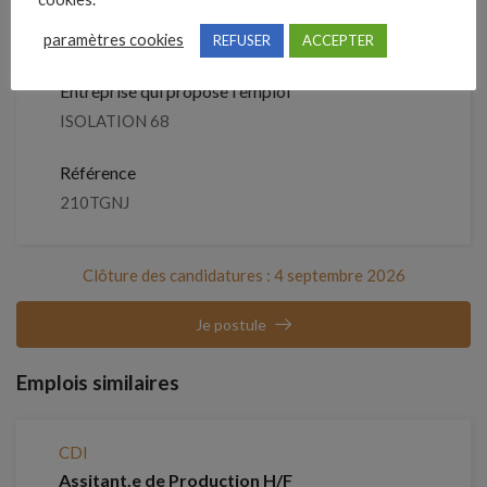
Détails de l’offre
paramètres cookies
REFUSER
ACCEPTER
Entreprise qui propose l'emploi
ISOLATION 68
Référence
210TGNJ
Clôture des candidatures : 4 septembre 2026
Je postule
Emplois similaires
CDI
Assitant.e de Production H/F