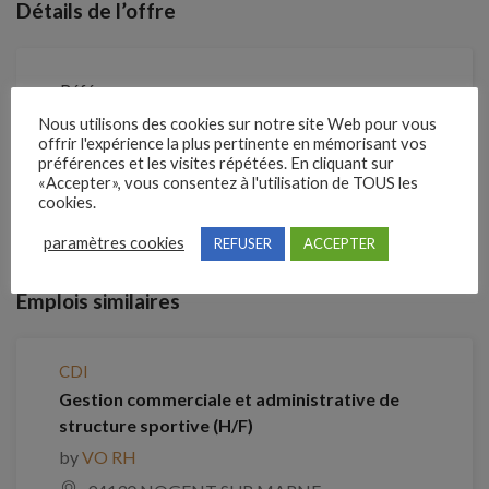
Détails de l’offre
Référence
210XCBQ
Nous utilisons des cookies sur notre site Web pour vous
offrir l'expérience la plus pertinente en mémorisant vos
préférences et les visites répétées. En cliquant sur
«Accepter», vous consentez à l'utilisation de TOUS les
Clôture des candidatures : 13 septembre 2026
cookies.
paramètres cookies
Je postule
REFUSER
ACCEPTER
Emplois similaires
CDI
Gestion commerciale et administrative de
structure sportive (H/F)
by
VO RH