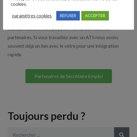
Nos solutions entreprises
cookies.
paramètres cookies
REFUSER
ACCEPTER
Découvrez nos partenaires ! Moteurs de recherches,
multidiffuseurs, sites payant… nombreux sont nos
partenaires. Si vous travaillez avec un ATS nous avons
souvent déjà un lien avec le vôtre pour une intégration
rapide.
Partenaires de Secrétaire Emploi
Toujours perdu ?