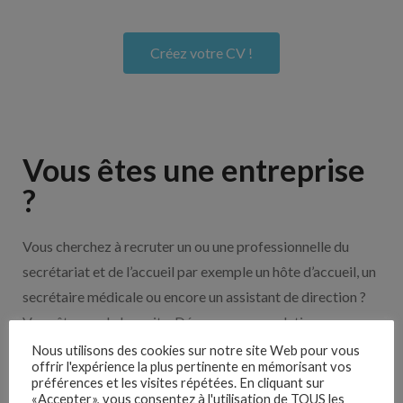
Créez votre CV !
Vous êtes une entreprise
?
Vous cherchez à recruter un ou une professionnelle du
secrétariat et de l’accueil par exemple un hôte d’accueil, un
secrétaire médicale ou encore un assistant de direction ?
Vous êtes sur le bon site. Découvrez nos solutions pour
vous aider à recruter en cliquant sur le bouton ci-dessous.
Nous utilisons des cookies sur notre site Web pour vous
offrir l'expérience la plus pertinente en mémorisant vos
préférences et les visites répétées. En cliquant sur
«Accepter», vous consentez à l'utilisation de TOUS les