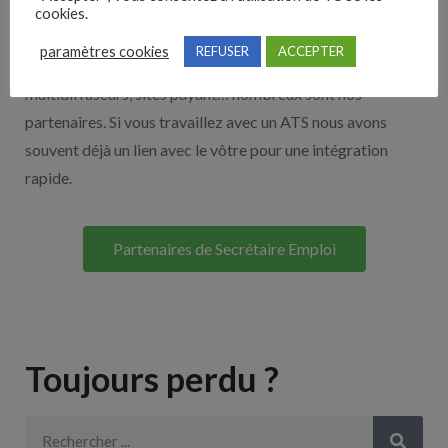
Nos solutions entreprises
cookies.
paramètres cookies
REFUSER
ACCEPTER
Découvrez nos partenaires ! Moteurs de recherches,
multidiffuseurs, sites payant… nombreux sont nos
partenaires. Si vous travaillez avec un ATS nous avons
souvent déjà un lien avec le vôtre pour une intégration
rapide.
Partenaires de Secrétaire Emploi
Toujours perdu ?