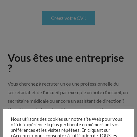
Créez votre CV !
Vous êtes une entreprise
?
Vous cherchez à recruter un ou une professionnelle du
secrétariat et de l’accueil par exemple un hôte d’accueil, un
secrétaire médicale ou encore un assistant de direction ?
Vous êtes sur le bon site. Découvrez nos solutions pour
vous aider à recruter en cliquant sur le bouton ci-dessous.
Nous utilisons des cookies sur notre site Web pour vous
offrir l'expérience la plus pertinente en mémorisant vos
préférences et les visites répétées. En cliquant sur
«Accepter», vous consentez à l'utilisation de TOUS les