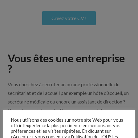
Créez votre CV !
Vous êtes une entreprise
?
Vous cherchez à recruter un ou une professionnelle du
secrétariat et de l’accueil par exemple un hôte d’accueil, un
secrétaire médicale ou encore un assistant de direction ?
Vous êtes sur le bon site. Découvrez nos solutions pour
vous aider à recruter en cliquant sur le bouton ci-dessous.
Nous utilisons des cookies sur notre site Web pour vous
offrir l'expérience la plus pertinente en mémorisant vos
préférences et les visites répétées. En cliquant sur
«Accepter», vous consentez à l'utilisation de TOUS les