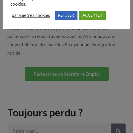
Nos solutions entreprises
cookies.
paramètres cookies
REFUSER
ACCEPTER
Découvrez nos partenaires ! Moteurs de recherches,
multidiffuseurs, sites payant… nombreux sont nos
partenaires. Si vous travaillez avec un ATS nous avons
souvent déjà un lien avec le vôtre pour une intégration
rapide.
Partenaires de Secrétaire Emploi
Toujours perdu ?