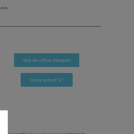
sous.
Voir les offres d'emploi
Créez votre CV !
crétaire médicale ou encore un assistant de