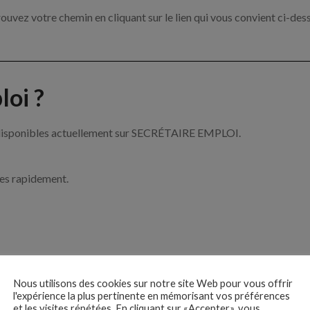
ouvez votre chemin en cliquant sur le lien qui vous convient ci-des
oi ?
at disponibles actuellement sur SECRÉTAIRE EMPLOI.
ces rapidement.
ise ?
Nous utilisons des cookies sur notre site Web pour vous offrir
l'expérience la plus pertinente en mémorisant vos préférences
et les visites répétées. En cliquant sur «Accepter», vous
 du secrétariat et de l’accueil par exemple un hôte d’accueil, un se