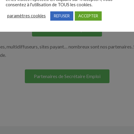
consentez à l'utilisation de TOUS les cookies.
os solutions pour vous aider à recruter en cliquant sur le bouton ci
paramètres cookies
REFUSER
ACCEPTER
Nos solutions entreprises
s, multidiffuseurs, sites payant… nombreux sont nos partenaires. 
ide.
Partenaires de Secrétaire Emploi