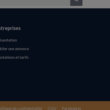
treprises
ésentation
blier une annonce
estations et tarifs
litique de confidentialité
CGU
Partenaires