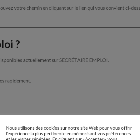
ouvez votre chemin en cliquant sur le lien qui vous convient ci-des
oi ?
at disponibles actuellement sur SECRÉTAIRE EMPLOI.
ces rapidement.
ise ?
Nous utilisons des cookies sur notre site Web pour vous offrir
l'expérience la plus pertinente en mémorisant vos préférences
et les visites répétées. En cliquant sur «Accepter», vous
 du secrétariat et de l’accueil par exemple un hôte d’accueil, un se