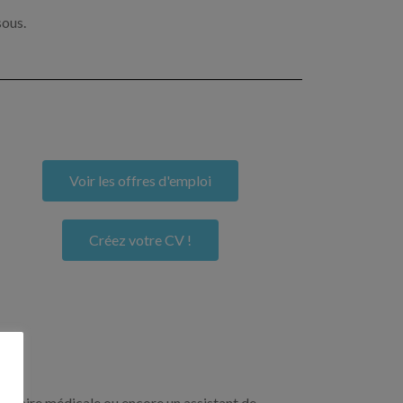
sous.
Voir les offres d'emploi
Créez votre CV !
crétaire médicale ou encore un assistant de