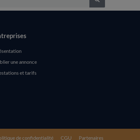
treprises
ésentation
blier une annonce
estations et tarifs
litique de confidentialité
CGU
Partenaires