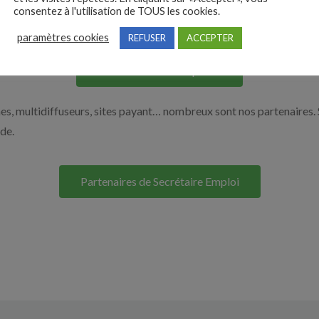
consentez à l'utilisation de TOUS les cookies.
os solutions pour vous aider à recruter en cliquant sur le bouton ci
paramètres cookies
REFUSER
ACCEPTER
Nos solutions entreprises
s, multidiffuseurs, sites payant… nombreux sont nos partenaires. 
ide.
Partenaires de Secrétaire Emploi