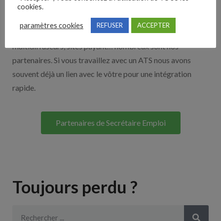
Nos solutions entreprises
cookies.
paramètres cookies
REFUSER
ACCEPTER
Découvrez nos partenaires ! Moteurs de recherches,
multidiffuseurs, sites payant… nombreux sont nos
partenaires. Si vous travaillez avec un ATS nous avons
souvent déjà un lien avec le vôtre pour une intégration
rapide.
Partenaires de Secrétaire Emploi
Toujours perdu ?