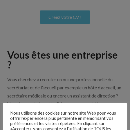
Créez votre CV !
Vous êtes une entreprise
?
Vous cherchez à recruter un ou une professionnelle du
secrétariat et de l’accueil par exemple un hôte d’accueil, un
secrétaire médicale ou encore un assistant de direction ?
Vous êtes sur le bon site. Découvrez nos solutions pour
vous aider à recruter en cliquant sur le bouton ci-dessous.
Nous utilisons des cookies sur notre site Web pour vous
offrir l'expérience la plus pertinente en mémorisant vos
préférences et les visites répétées. En cliquant sur
«Accepter», vous consentez à l'utilisation de TOUS les