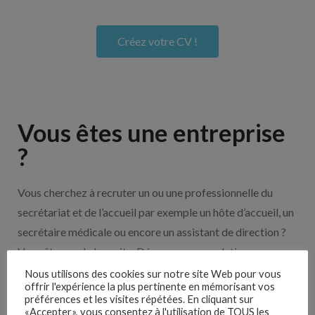
Créez votre CV !
Vous êtes une entreprise
?
Vous cherchez à recruter un ou une professionnelle du
secrétariat et de l’accueil par exemple un hôte d’accueil, un
secrétaire médicale ou encore un assistant de direction ?
Vous êtes sur le bon site. Découvrez nos solutions pour
vous aider à recruter en cliquant sur le bouton ci-dessous.
Nous utilisons des cookies sur notre site Web pour vous
offrir l'expérience la plus pertinente en mémorisant vos
préférences et les visites répétées. En cliquant sur
«Accepter», vous consentez à l'utilisation de TOUS les