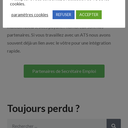
Nos solutions entreprises
cookies.
paramètres cookies
REFUSER
ACCEPTER
Découvrez nos partenaires ! Moteurs de recherches,
multidiffuseurs, sites payant… nombreux sont nos
partenaires. Si vous travaillez avec un ATS nous avons
souvent déjà un lien avec le vôtre pour une intégration
rapide.
Partenaires de Secrétaire Emploi
Toujours perdu ?