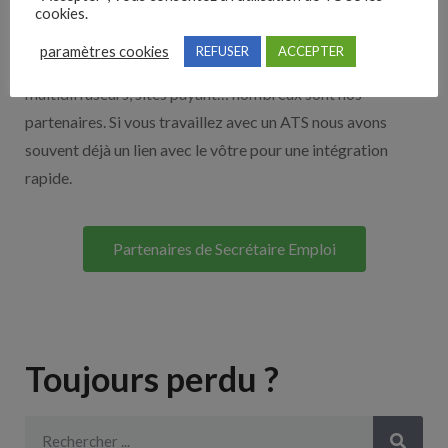
Nos solutions entreprises
cookies.
paramètres cookies
REFUSER
ACCEPTER
Découvrez nos partenaires ! Moteurs de recherches,
multidiffuseurs, sites payant… nombreux sont nos
partenaires. Si vous travaillez avec un ATS nous avons
souvent déjà un lien avec le vôtre pour une intégration
rapide.
Partenaires de Secrétaire Emploi
Toujours perdu ?