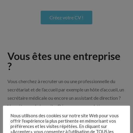
Créez votre CV !
Vous êtes une entreprise
?
Vous cherchez à recruter un ou une professionnelle du
secrétariat et de l’accueil par exemple un hôte d’accueil, un
secrétaire médicale ou encore un assistant de direction ?
Vous êtes sur le bon site. Découvrez nos solutions pour
vous aider à recruter en cliquant sur le bouton ci-dessous.
Nous utilisons des cookies sur notre site Web pour vous
offrir l'expérience la plus pertinente en mémorisant vos
préférences et les visites répétées. En cliquant sur
«Accepter», vous consentez à l'utilisation de TOUS les