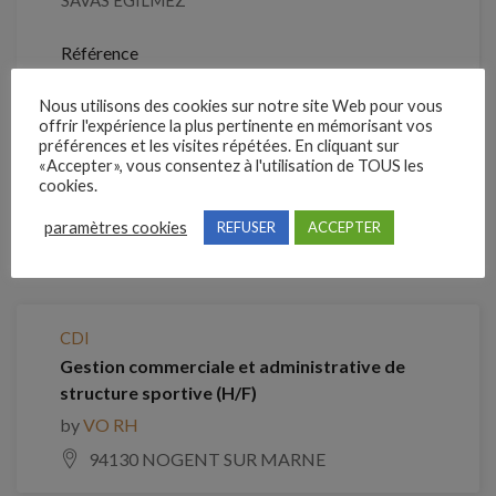
SAVAS EGILMEZ
Référence
210NBGV
Nous utilisons des cookies sur notre site Web pour vous
offrir l'expérience la plus pertinente en mémorisant vos
préférences et les visites répétées. En cliquant sur
Clôture des candidatures : 29 août 2026
«Accepter», vous consentez à l'utilisation de TOUS les
cookies.
Je postule
paramètres cookies
REFUSER
ACCEPTER
Emplois similaires
CDI
Gestion commerciale et administrative de
structure sportive (H/F)
by
VO RH
94130 NOGENT SUR MARNE