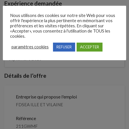
Expérience demandée
Nous utilisons des cookies sur notre site Web pour vous
2 An(s)
offrir l'expérience la plus pertinente en mémorisant vos
préférences et les visites répétées. En cliquant sur
«Accepter», vous consentez à l'utilisation de TOUS les
cookies.
3 semaines
Il y a
paramètres cookies
REFUSER
ACCEPTER
Clôture des candidatures : 15
Je postule
septembre 2026
Détails de l’offre
Entreprise qui propose l'emploi
FDSEA ILLE ET VILAINE
Référence
211GWMF