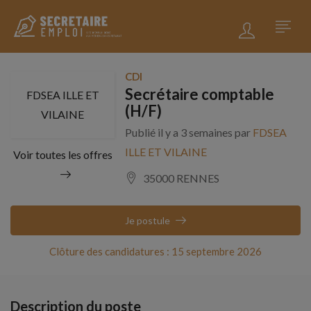
CDI
Secrétaire comptable
FDSEA ILLE ET
(H/F)
VILAINE
Publié il y a 3 semaines par
FDSEA
ILLE ET VILAINE
Voir toutes les offres
35000 RENNES
Je postule
Clôture des candidatures : 15 septembre 2026
Description du poste