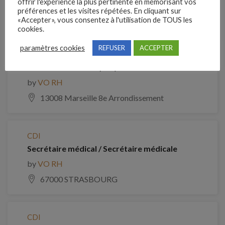
offrir l'expérience la plus pertinente en mémorisant vos
préférences et les visites répétées. En cliquant sur
«Accepter», vous consentez à l'utilisation de TOUS les
Emplois similaires
cookies.
paramètres cookies
REFUSER
ACCEPTER
CDI
Secrétaire médical (H/F)
by
VO RH
13008 Marseille 8e Arrondissement
CDI
Secrétaire médical / Secrétaire médicale
by
VO RH
67000 STRASBOURG
CDI