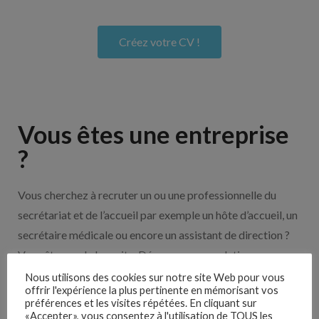
Créez votre CV !
Vous êtes une entreprise
?
Vous cherchez à recruter un ou une professionnelle du
secrétariat et de l’accueil par exemple un hôte d’accueil, un
secrétaire médicale ou encore un assistant de direction ?
Vous êtes sur le bon site. Découvrez nos solutions pour
vous aider à recruter en cliquant sur le bouton ci-dessous.
Nous utilisons des cookies sur notre site Web pour vous
offrir l'expérience la plus pertinente en mémorisant vos
préférences et les visites répétées. En cliquant sur
«Accepter», vous consentez à l'utilisation de TOUS les