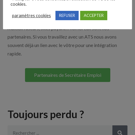
Nos solutions entreprises
cookies.
paramètres cookies
REFUSER
ACCEPTER
Découvrez nos partenaires ! Moteurs de recherches,
multidiffuseurs, sites payant… nombreux sont nos
partenaires. Si vous travaillez avec un ATS nous avons
souvent déjà un lien avec le vôtre pour une intégration
rapide.
Partenaires de Secrétaire Emploi
Toujours perdu ?