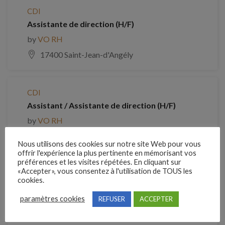
CDI
Assistante de direction (H/F)
by
VO RH
17400 Saint-Jean-d'Angély
CDI
Assistant / Assistante de direction (H/F)
by
VO RH
80440 BOVES
Nous utilisons des cookies sur notre site Web pour vous
offrir l'expérience la plus pertinente en mémorisant vos
préférences et les visites répétées. En cliquant sur
«Accepter», vous consentez à l'utilisation de TOUS les
CDI
cookies.
Assistant de gestion (H/F)
paramètres cookies
REFUSER
ACCEPTER
by
VO RH
26000 VALENCE