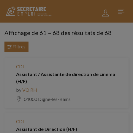
Affichage de
61
–
68
des résultats de 68
Filtres
CDI
Assistant / Assistante de direction de cinéma
(H/F)
by
VO RH
04000 Digne-les-Bains
CDI
Assistant de Direction (H/F)