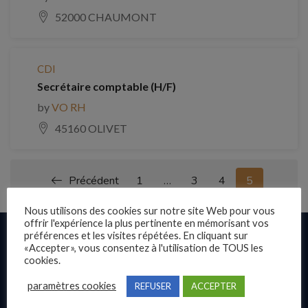
52000 CHAUMONT
CDI
Secrétaire comptable (H/F)
by
VO RH
45160 OLIVET
Précédent
1
…
3
4
5
Nous utilisons des cookies sur notre site Web pour vous
offrir l'expérience la plus pertinente en mémorisant vos
préférences et les visites répétées. En cliquant sur
Liens rapides
«Accepter», vous consentez à l'utilisation de TOUS les
cookies.
Présentation
paramètres cookies
REFUSER
ACCEPTER
Publier une annonce