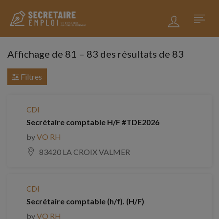
Affichage de
81
–
83
des résultats de 83
Filtres
CDI
Secrétaire comptable H/F #TDE2026
by
VO RH
83420 LA CROIX VALMER
CDI
Secrétaire comptable (h/f). (H/F)
by
VO RH