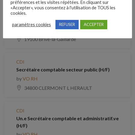
préférences et les visites répétées. En cliquant sur
«Accepter», vous consentez à l'utilisation de TOUS les
CDI
cookies.
Secrétaire comptable (H/F)
paramètres cookies
REFUSER
ACCEPTER
by
VO RH
19100 Brive-la-Gaillarde
CDI
Secrétaire comptable secteur public (H/F)
by
VO RH
34800 CLERMONT L HERAULT
CDI
Un.e Secrétaire comptable et administratif.ve
(H/F)
by
VO RH