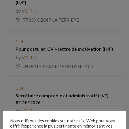
(H/F)
by
VO RH
77330 OZOIR LA FERRIERE
CDI
Pour postuler: CV + lettre de motivation (H/F)
by
VO RH
38550 LE PEAGE DE ROUSSILLON
CDI
Secrétaire comptable et administratif (H/F)
#TDFE2026
by
VO RH
13080 Aix-en-Provence
Nous utilisons des cookies sur notre site Web pour vous
offrir l'expérience la plus pertinente en mémorisant vos