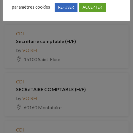
by
VO RH
paramètres cookies
REFUSER
ACCEPTER
71210 TORCY
CDI
Secrétaire comptable (H/F)
by
VO RH
15100 Saint-Flour
CDI
SECRéTAIRE COMPTABLE (H/F)
by
VO RH
60160 Montataire
CDI