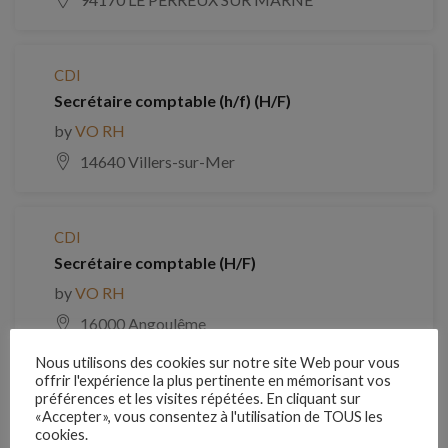
CDI
Secrétaire comptable (h/f) (H/F)
by
VO RH
14640 Villers-sur-Mer
CDI
Secrétaire comptable (H/F)
by
VO RH
16000 Angoulême
Nous utilisons des cookies sur notre site Web pour vous
offrir l'expérience la plus pertinente en mémorisant vos
préférences et les visites répétées. En cliquant sur
CDI
«Accepter», vous consentez à l'utilisation de TOUS les
Secrétaire administrative / RH (H/F)
cookies.