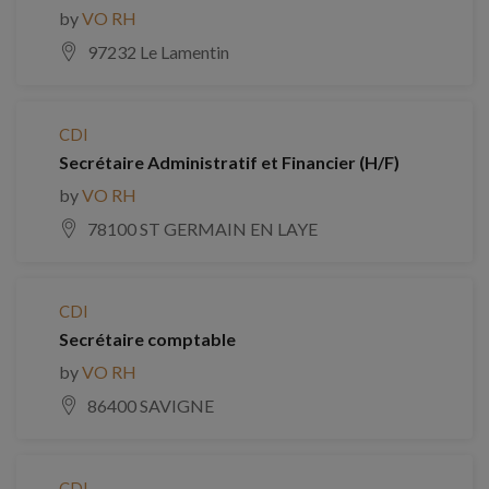
by
VO RH
97232 Le Lamentin
CDI
Secrétaire Administratif et Financier (H/F)
by
VO RH
78100 ST GERMAIN EN LAYE
CDI
Secrétaire comptable
by
VO RH
86400 SAVIGNE
CDI