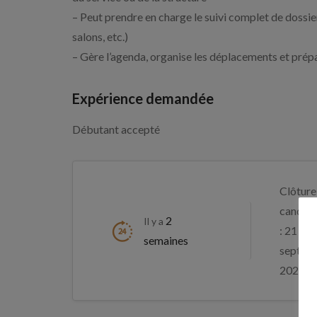
– Peut prendre en charge le suivi complet de dossi
salons, etc.)
– Gère l’agenda, organise les déplacements et prépa
Expérience demandée
Débutant accepté
Clôture
candida
2
Il y a
: 21
semaines
septem
2026