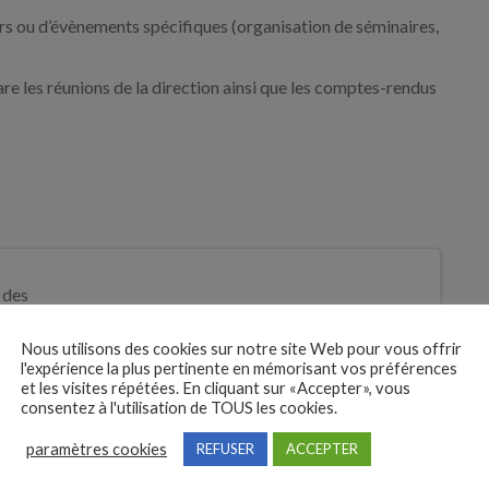
ers ou d’évènements spécifiques (organisation de séminaires,
re les réunions de la direction ainsi que les comptes-rendus
 des
tures
Nous utilisons des cookies sur notre site Web pour vous offrir
Je postule
l'expérience la plus pertinente en mémorisant vos préférences
bre
et les visites répétées. En cliquant sur «Accepter», vous
consentez à l'utilisation de TOUS les cookies.
paramètres cookies
REFUSER
ACCEPTER