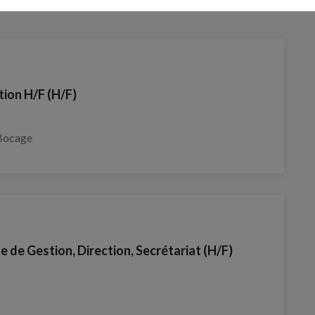
tion H/F (H/F)
-Bocage
e de Gestion, Direction, Secrétariat (H/F)