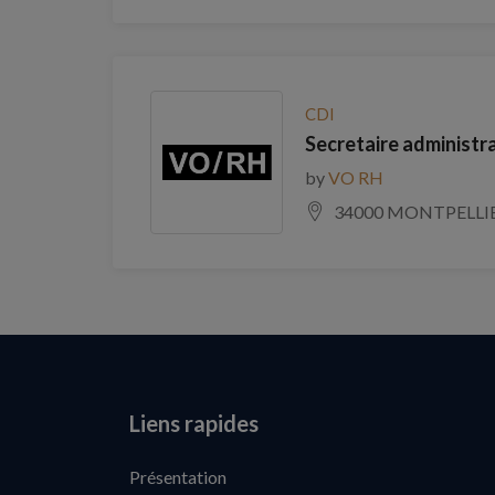
CDI
Secretaire administra
by
VO RH
34000 MONTPELLI
Liens rapides
Présentation