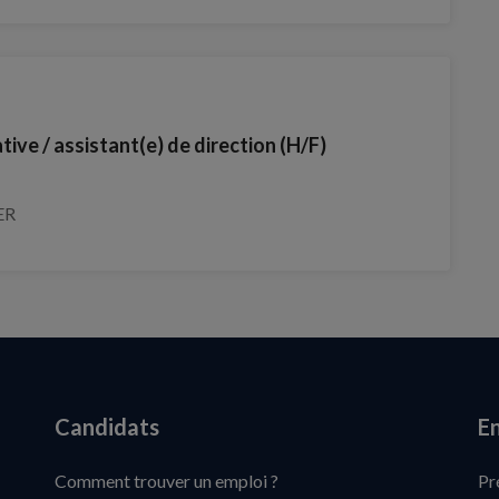
tive / assistant(e) de direction (H/F)
ER
Candidats
En
Comment trouver un emploi ?
Pr