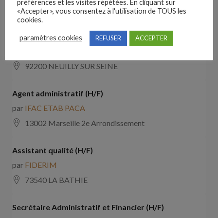
préférences et les visites répétées. En cliquant sur
13008 Marseille 8e Arrondissement
«Accepter», vous consentez à l'utilisation de TOUS les
cookies.
Coordinateur Technique IT Junior (H/F)
paramètres cookies
REFUSER
ACCEPTER
par
GROUPE VITAL
92200 NEUILLY SUR SEINE
Agent administratif (H/F)
par
IFAC ETAB PACA
13002 Marseille 2e Arrondissement
Assistant qualité (H/F)
par
FIDERIM
73540 LA BATHIE
Secrétaire Administratif et Financier (H/F)