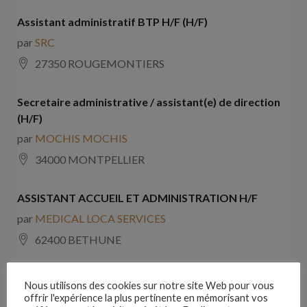
Assistant administratif BTP H/F (H/F)
par
SRC
27350 ROUGEMONTIERS
Secretaire administrative / assistant(e) de direction
(H/F)
par
MOCHIS MOCHIS
34000 MONTPELLIER
ASSISTANT ACCUEIL ET ADMINISTRATION H/F
par
MEDICAL LOCA SERVICES
62400 BETHUNE
Secrétaire médical (H/F)
Nous utilisons des cookies sur notre site Web pour vous
offrir l'expérience la plus pertinente en mémorisant vos
par
SYNLAB PROVENCE