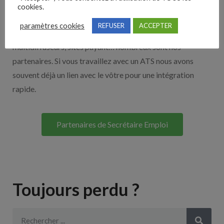
Nos solutions entreprises
cookies.
paramètres cookies
REFUSER
ACCEPTER
Découvrez nos partenaires ! Moteurs de recherches,
multidiffuseurs, sites payant… nombreux sont nos
partenaires. Si vous travaillez avec un ATS nous avons
souvent déjà un lien avec le vôtre pour une intégration
rapide.
Partenaires de Secrétaire Emploi
Toujours perdu ?