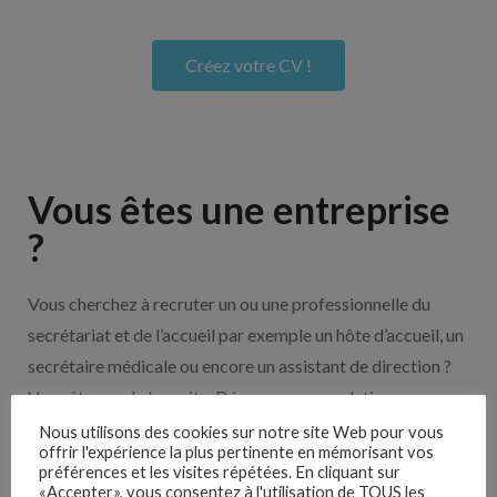
Créez votre CV !
Vous êtes une entreprise
?
Vous cherchez à recruter un ou une professionnelle du
secrétariat et de l’accueil par exemple un hôte d’accueil, un
secrétaire médicale ou encore un assistant de direction ?
Vous êtes sur le bon site. Découvrez nos solutions pour
vous aider à recruter en cliquant sur le bouton ci-dessous.
Nous utilisons des cookies sur notre site Web pour vous
offrir l'expérience la plus pertinente en mémorisant vos
préférences et les visites répétées. En cliquant sur
«Accepter», vous consentez à l'utilisation de TOUS les