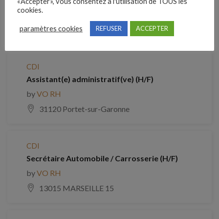
«Accepter», vous consentez à l'utilisation de TOUS les
cookies.
by
VO RH
paramètres cookies
REFUSER
ACCEPTER
79000 Niort
CDI
Assistant(e) administratif(ve) (H/F)
by
VO RH
31120 Portet-sur-Garonne
CDI
Secrétaire Automobile / Carrosserie (H/F)
by
VO RH
13015 MARSEILLE 15