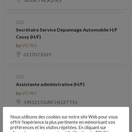
CDI
Secrétaire Service Dépannage Automobile H/F
Cessy (H/F)
by
VO RH
01170 CESSY
CDI
Assistante administrative (H/F)
by
VO RH
59552 COURCHELETTES
Nous utilisons des cookies sur notre site Web pour vous
offrir l'expérience la plus pertinente en mémorisant vos
CDI
préférences et les visites répétées. En cliquant sur
Assistant Administratif F/H (H/F)