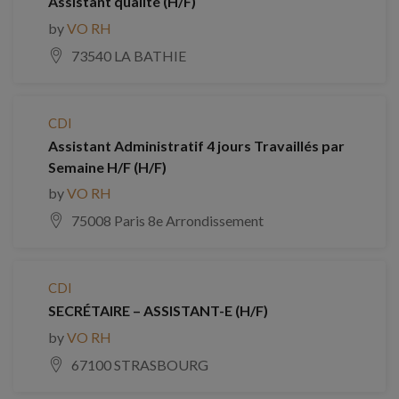
Assistant qualité (H/F)
by
VO RH
73540 LA BATHIE
CDI
Assistant Administratif 4 jours Travaillés par
Semaine H/F (H/F)
by
VO RH
75008 Paris 8e Arrondissement
CDI
SECRÉTAIRE – ASSISTANT-E (H/F)
by
VO RH
67100 STRASBOURG