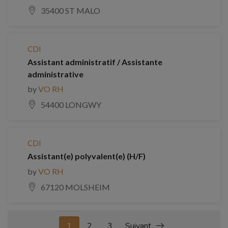
35400 ST MALO
CDI
Assistant administratif / Assistante
administrative
by
VO RH
54400 LONGWY
CDI
Assistant(e) polyvalent(e) (H/F)
by
VO RH
67120 MOLSHEIM
1
2
3
Suivant