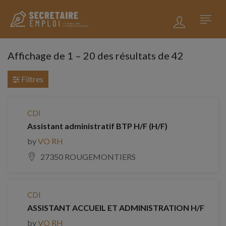
Affichage de
1
–
20
des résultats de 42
Filtres
CDI
Assistant administratif BTP H/F (H/F)
by
VO RH
27350 ROUGEMONTIERS
CDI
ASSISTANT ACCUEIL ET ADMINISTRATION H/F
by
VO RH